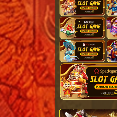
15
Pendeta W
Manggis -
16
Orang Bon
Anggur - B
17
Penolong -
18
Putri Raja
Engsel - D
19
Kekasih - 
Bemo - N
20
Pahlawan -