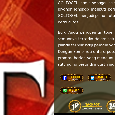
26
Putri Raja
GOLTOGEL hadir sebagai sala
Engsel - D
layanan lengkap meliputi perm
GOLTOGEL menjadi pilihan ut
berkualitas.
27
Si Ceroboh
Gedung Bi
Baik Anda penggemar togel, 
semuanya tersedia dalam satu
28
Anak Sakti
pilihan terbaik bagi pemain 
Sepatu - R
Dengan kombinasi antara pasara
promosi harian yang menguntu
29
Penari - C
satu nama besar di industri jud
Sekolahan 
30
Penjual Da
Sendok - K
31
Pemburu - 
Baju - Pan