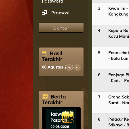
Password
3
Kwan Im -
Promosi
Kangkung 
Daftar
4
Kepala Ra
Kayu Manis
Hasil
5
Penasehat
Terakhir
- Bola La
06 Agustus 2026
6
Penjaga Pi
OREGON06
- Keris - 
9723
CALIFORNIA
Berita
7
Orang Sak
8371
Terakhir
Surat - N
FLORIDAEVE
Jadwal
0941
8
Pelacur Ke
Pasaran
OREGON09
Srikaya - 
06-08-2026