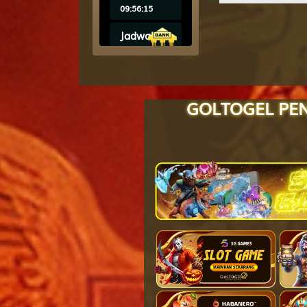
7388
09:56:15
9
Istri Sejati
Jadwal
Mobil - Se
Bank
06-08-2026
09:56:15
10
Peti Mati 
Arjuna da
GOLTOGEL PE
Hadiah &
Diskon
11
Raja - Nag
06-08-2026
Samiaji
09:56:15
FAQ
12
Wanita Can
GolTogel
Bubuk - O
06-08-2026
09:56:15
13
Ahli Nujum
Abiyasa
14
Orang Buta
Destarata