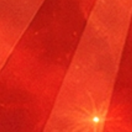
44
Hidung Bel
Meja - Arj
45
Udang ke
46
Langit
47
Tanah
48
Gula
49
Obat
50
Ahli Nuju
51
Air Gripe
52
Air Panas
53
Alat Tulis