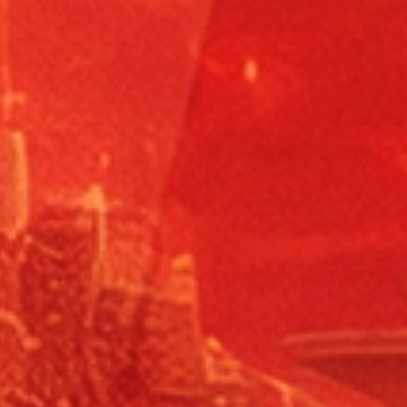
66
Anjing
67
Anjing
68
Tuli
69
Anjing Ber
70
Tukar Cinc
71
Anjing Me
72
Tukang Pu
73
Truk Milite
74
Truk Bara
75
Antar May
76
Anting-an
77
Api