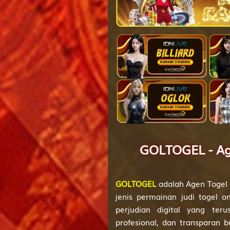
Sabuk - W
21
Jejaka Tua
Lesmana 
22
Janda Muda
Grendel -
23
Berandal - 
Citraksa
GOLTOGEL - Age
24
Pengembar
- Tas - Ra
GOLTOGEL
adalah Agen Togel 
25
Nenek Moy
jenis permainan judi togel on
Sikat - T
perjudian digital yang te
profesional, dan transparan 